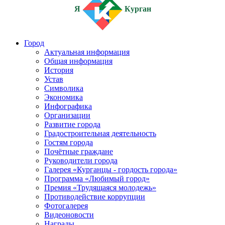
Я
Курган
Город
Актуальная информация
Общая информация
История
Устав
Символика
Экономика
Инфографика
Организации
Развитие города
Градостроительная деятельность
Гостям города
Почётные граждане
Руководители города
Галерея «Курганцы - гордость города»
Программа «Любимый город»
Премия «Трудящаяся молодежь»
Противодействие коррупции
Фотогалерея
Видеоновости
Награды