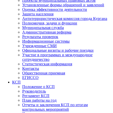
Проекты муниципальных правовых актов
Установленные формы обращений и заявлений
Оценка эффективности деятельности
Защита населения
Антитеррористическая комиссия города Кургана
Полномочия, задачи и функции
Муниципальная служба
Административная реформа
Результаты проверок
Информационные системы
Учрежденные СМИ
Официальные визиты и рабочие поездки
Участие в программах и международное
сотрудничество
Статистическая информация
Контакты
Общественная приемная
ЕГИССО
КСП
Положение о КСП
Руководитель
Регламент КСП
План работы на год
Отчеты и заключения КСП по итогам
контрольных мероприятий