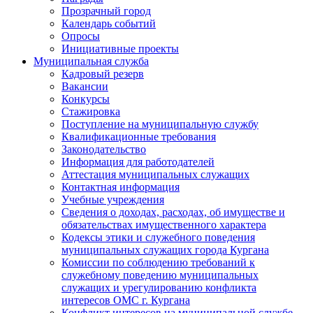
Прозрачный город
Календарь событий
Опросы
Инициативные проекты
Муниципальная служба
Кадровый резерв
Вакансии
Конкурсы
Стажировка
Поступление на муниципальную службу
Квалификационные требования
Законодательство
Информация для работодателей
Аттестация муниципальных служащих
Контактная информация
Учебные учреждения
Сведения о доходах, расходах, об имуществе и
обязательствах имущественного характера
Кодексы этики и служебного поведения
муниципальных служащих города Кургана
Комиссии по соблюдению требований к
служебному поведению муниципальных
служащих и урегулированию конфликта
интересов ОМС г. Кургана
Конфликт интересов на муниципальной службе