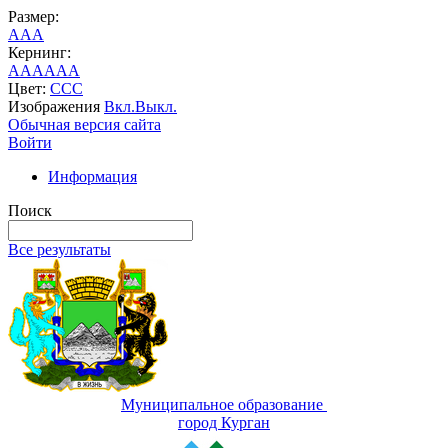
Размер:
A
A
A
Кернинг:
AA
AA
AA
Цвет:
C
C
C
Изображения
Вкл.
Выкл.
Обычная версия сайта
Войти
Информация
Поиск
Все результаты
Муниципальное образование
город Курган