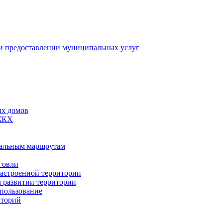
 предоставлении муниципальных услуг
ых домов
 ЖКХ
пальным маршрутам
говли
застроенной территории
м развитии территории
спользование
иторий