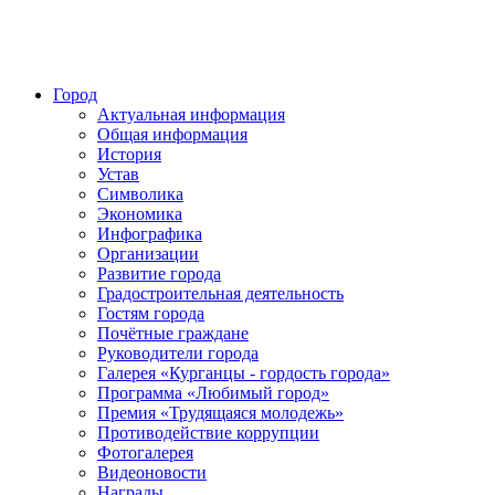
Город
Актуальная информация
Общая информация
История
Устав
Символика
Экономика
Инфографика
Организации
Развитие города
Градостроительная деятельность
Гостям города
Почётные граждане
Руководители города
Галерея «Курганцы - гордость города»
Программа «Любимый город»
Премия «Трудящаяся молодежь»
Противодействие коррупции
Фотогалерея
Видеоновости
Награды