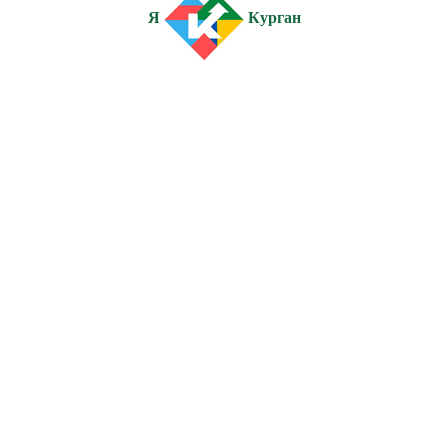
Я
Курган