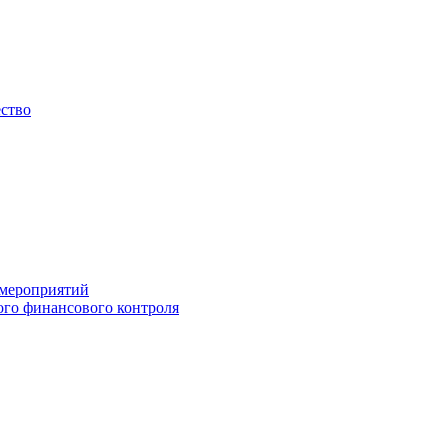
ество
 мероприятий
го финансового контроля