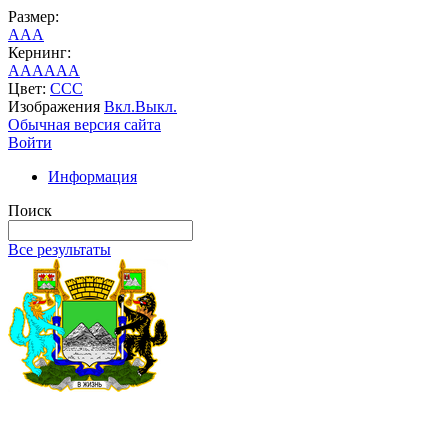
Размер:
A
A
A
Кернинг:
AA
AA
AA
Цвет:
C
C
C
Изображения
Вкл.
Выкл.
Обычная версия сайта
Войти
Информация
Поиск
Все результаты