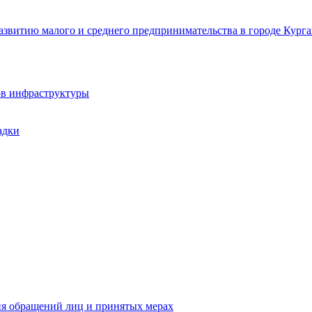
звитию малого и среднего предпринимательства в городе Курга
ов инфраструктуры
адки
ия обращений лиц и принятых мерах