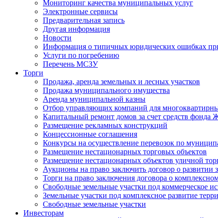
Мониторинг качества муниципальных услуг
Электронные сервисы
Предварительная запись
Другая информация
Новости
Информация о типичных юридических ошибках при
Услуги по погребению
Перечень МСЗУ
Торги
Продажа, аренда земельных и лесных участков
Продажа муниципального имущества
Аренда муниципальной казны
Отбор управляющих компаний для многоквартирн
Капитальный ремонт домов за счет средств фонда
Размещение рекламных конструкций
Концессионные соглашения
Конкурсы на осуществление перевозок по муници
Размещение нестационарных торговых объектов
Размещение нестационарных объектов уличной тор
Аукционы на право заключить договор о развитии 
Торги на право заключения договора о комплексно
Свободные земельные участки под коммерческое и
Земельные участки под комплексное развитие терр
Свободные земельные участки
Инвесторам