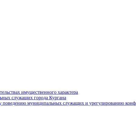
ательствах имущественного характера
ьных служащих города Кургана
у поведению муниципальных служащих и урегулированию конфл