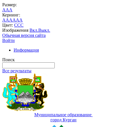
Размер:
A
A
A
Кернинг:
AA
AA
AA
Цвет:
C
C
C
Изображения
Вкл.
Выкл.
Обычная версия сайта
Войти
Информация
Поиск
Все результаты
Муниципальное образование
город Курган