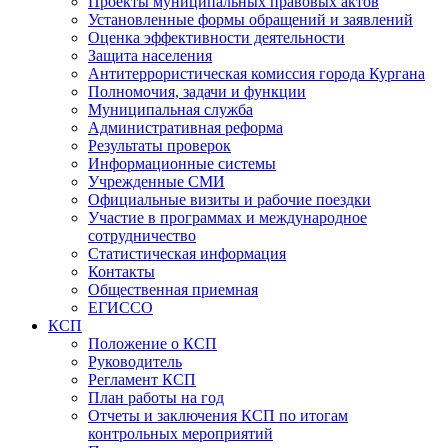
Проекты муниципальных правовых актов
Установленные формы обращений и заявлений
Оценка эффективности деятельности
Защита населения
Антитеррористическая комиссия города Кургана
Полномочия, задачи и функции
Муниципальная служба
Административная реформа
Результаты проверок
Информационные системы
Учрежденные СМИ
Официальные визиты и рабочие поездки
Участие в программах и международное
сотрудничество
Статистическая информация
Контакты
Общественная приемная
ЕГИССО
КСП
Положение о КСП
Руководитель
Регламент КСП
План работы на год
Отчеты и заключения КСП по итогам
контрольных мероприятий