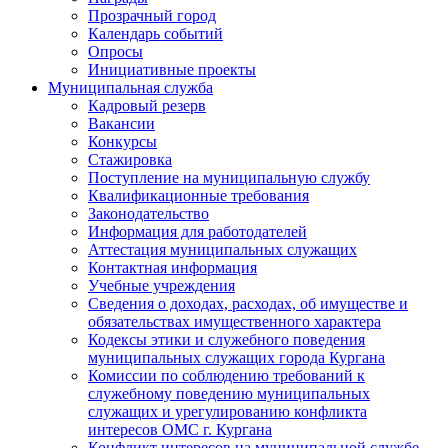
Прозрачный город
Календарь событий
Опросы
Инициативные проекты
Муниципальная служба
Кадровый резерв
Вакансии
Конкурсы
Стажировка
Поступление на муниципальную службу
Квалификационные требования
Законодательство
Информация для работодателей
Аттестация муниципальных служащих
Контактная информация
Учебные учреждения
Сведения о доходах, расходах, об имуществе и
обязательствах имущественного характера
Кодексы этики и служебного поведения
муниципальных служащих города Кургана
Комиссии по соблюдению требований к
служебному поведению муниципальных
служащих и урегулированию конфликта
интересов ОМС г. Кургана
Конфликт интересов на муниципальной службе