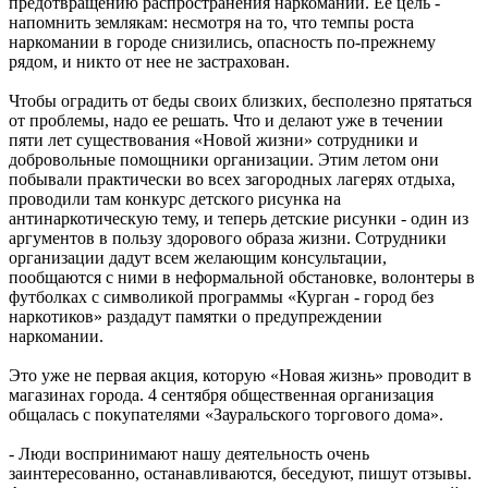
предотвращению распространения наркомании. Ее цель -
напомнить землякам: несмотря на то, что темпы роста
наркомании в городе снизились, опасность по-прежнему
рядом, и никто от нее не застрахован.
Чтобы оградить от беды своих близких, бесполезно прятаться
от проблемы, надо ее решать. Что и делают уже в течении
пяти лет существования «Новой жизни» сотрудники и
добровольные помощники организации. Этим летом они
побывали практически во всех загородных лагерях отдыха,
проводили там конкурс детского рисунка на
антинаркотическую тему, и теперь детские рисунки - один из
аргументов в пользу здорового образа жизни. Сотрудники
организации дадут всем желающим консультации,
пообщаются с ними в неформальной обстановке, волонтеры в
футболках с символикой программы «Курган - город без
наркотиков» раздадут памятки о предупреждении
наркомании.
Это уже не первая акция, которую «Новая жизнь» проводит в
магазинах города. 4 сентября общественная организация
общалась с покупателями «Зауральского торгового дома».
- Люди воспринимают нашу деятельность очень
заинтересованно, останавливаются, беседуют, пишут отзывы.