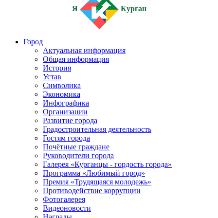
Я
Курган
Город
Актуальная информация
Общая информация
История
Устав
Символика
Экономика
Инфографика
Организации
Развитие города
Градостроительная деятельность
Гостям города
Почётные граждане
Руководители города
Галерея «Курганцы - гордость города»
Программа «Любимый город»
Премия «Трудящаяся молодежь»
Противодействие коррупции
Фотогалерея
Видеоновости
Награды