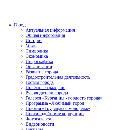
Город
Актуальная информация
Общая информация
История
Устав
Символика
Экономика
Инфографика
Организации
Развитие города
Градостроительная деятельность
Гостям города
Почётные граждане
Руководители города
Галерея «Курганцы - гордость города»
Программа «Любимый город»
Премия «Трудящаяся молодежь»
Противодействие коррупции
Фотогалерея
Видеоновости
Награды