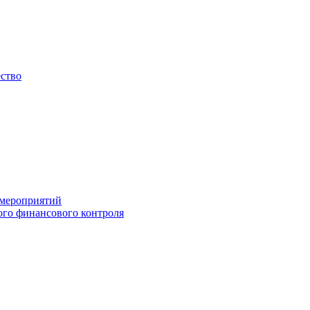
ество
 мероприятий
го финансового контроля