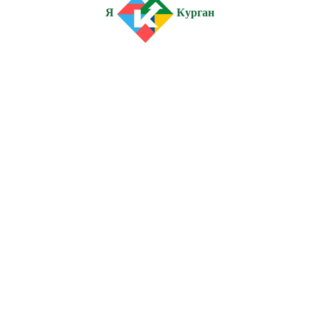
Я
Курган