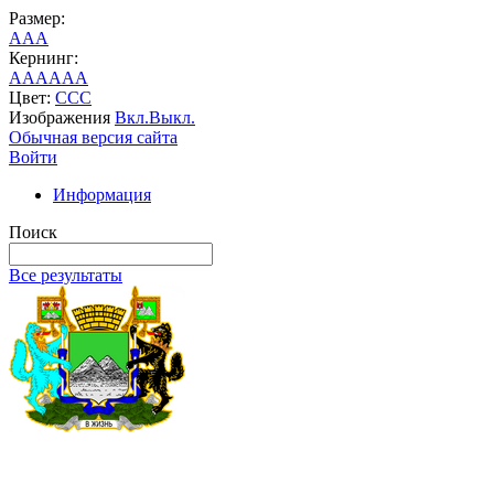
Размер:
A
A
A
Кернинг:
AA
AA
AA
Цвет:
C
C
C
Изображения
Вкл.
Выкл.
Обычная версия сайта
Войти
Информация
Поиск
Все результаты