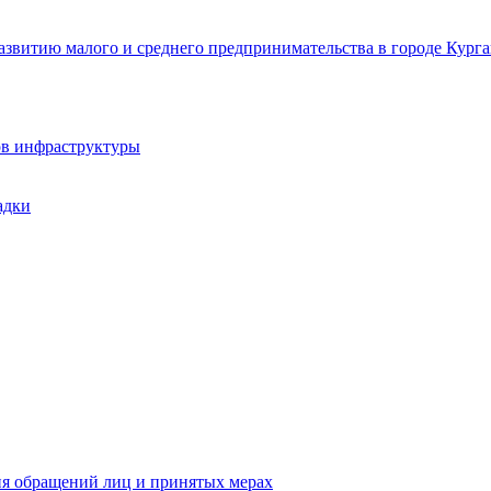
звитию малого и среднего предпринимательства в городе Курга
ов инфраструктуры
адки
ия обращений лиц и принятых мерах