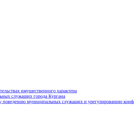
ательствах имущественного характера
ьных служащих города Кургана
у поведению муниципальных служащих и урегулированию конфл