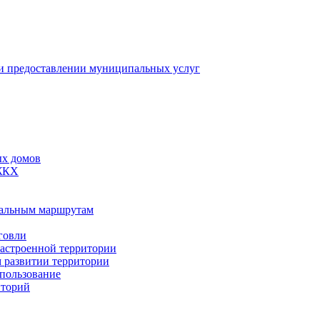
 предоставлении муниципальных услуг
ых домов
 ЖКХ
пальным маршрутам
говли
застроенной территории
м развитии территории
спользование
иторий