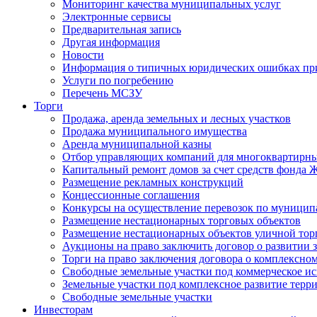
Мониторинг качества муниципальных услуг
Электронные сервисы
Предварительная запись
Другая информация
Новости
Информация о типичных юридических ошибках при
Услуги по погребению
Перечень МСЗУ
Торги
Продажа, аренда земельных и лесных участков
Продажа муниципального имущества
Аренда муниципальной казны
Отбор управляющих компаний для многоквартирн
Капитальный ремонт домов за счет средств фонда
Размещение рекламных конструкций
Концессионные соглашения
Конкурсы на осуществление перевозок по муници
Размещение нестационарных торговых объектов
Размещение нестационарных объектов уличной тор
Аукционы на право заключить договор о развитии 
Торги на право заключения договора о комплексно
Свободные земельные участки под коммерческое и
Земельные участки под комплексное развитие терр
Свободные земельные участки
Инвесторам