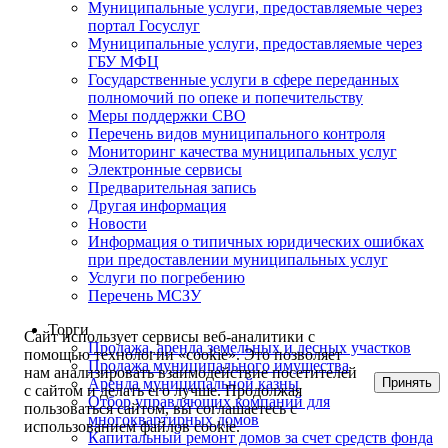
Муниципальные услуги, предоставляемые через
портал Госуслуг
Муниципальные услуги, предоставляемые через
ГБУ МФЦ
Государственные услуги в сфере переданных
полномочий по опеке и попечительству
Меры поддержки СВО
Перечень видов муниципального контроля
Мониторинг качества муниципальных услуг
Электронные сервисы
Предварительная запись
Другая информация
Новости
Информация о типичных юридических ошибках
при предоставлении муниципальных услуг
Услуги по погребению
Перечень МСЗУ
Торги
Сайт использует сервисы веб-аналитики с
Продажа, аренда земельных и лесных участков
помощью технологии «cookie». Это позволяет
Продажа муниципального имущества
нам анализировать взаимодействие посетителей
Принять
Аренда муниципальной казны
с сайтом и делать его лучше. Продолжая
Отбор управляющих компаний для
пользоваться сайтом, вы соглашаетесь с
многоквартирных домов
использованием файлов cookie.
Капитальный ремонт домов за счет средств фонда