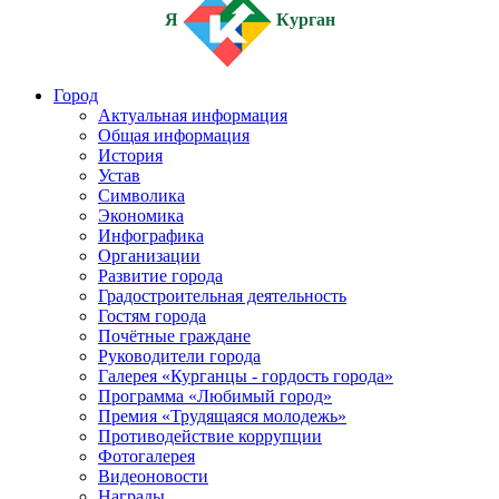
Я
Курган
Город
Актуальная информация
Общая информация
История
Устав
Символика
Экономика
Инфографика
Организации
Развитие города
Градостроительная деятельность
Гостям города
Почётные граждане
Руководители города
Галерея «Курганцы - гордость города»
Программа «Любимый город»
Премия «Трудящаяся молодежь»
Противодействие коррупции
Фотогалерея
Видеоновости
Награды