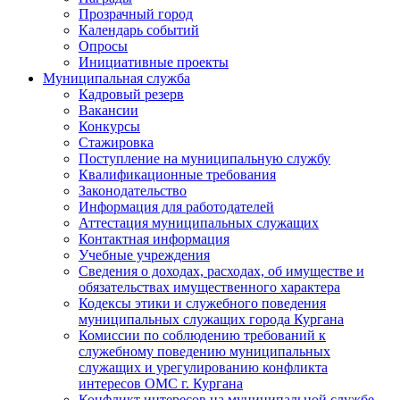
Прозрачный город
Календарь событий
Опросы
Инициативные проекты
Муниципальная служба
Кадровый резерв
Вакансии
Конкурсы
Стажировка
Поступление на муниципальную службу
Квалификационные требования
Законодательство
Информация для работодателей
Аттестация муниципальных служащих
Контактная информация
Учебные учреждения
Сведения о доходах, расходах, об имуществе и
обязательствах имущественного характера
Кодексы этики и служебного поведения
муниципальных служащих города Кургана
Комиссии по соблюдению требований к
служебному поведению муниципальных
служащих и урегулированию конфликта
интересов ОМС г. Кургана
Конфликт интересов на муниципальной службе