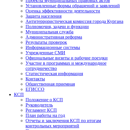
Проекты муниципальных правовых актов
Установленные формы обращений и заявлений
Оценка эффективности деятельности
Защита населения
Антитеррористическая комиссия города Кургана
Полномочия, задачи и функции
Муниципальная служба
Административная реформа
Результаты проверок
Информационные системы
Учрежденные СМИ
Официальные визиты и рабочие поездки
Участие в программах и международное
сотрудничество
Статистическая информация
Контакты
Общественная приемная
ЕГИССО
КСП
Положение о КСП
Руководитель
Регламент КСП
План работы на год
Отчеты и заключения КСП по итогам
контрольных мероприятий