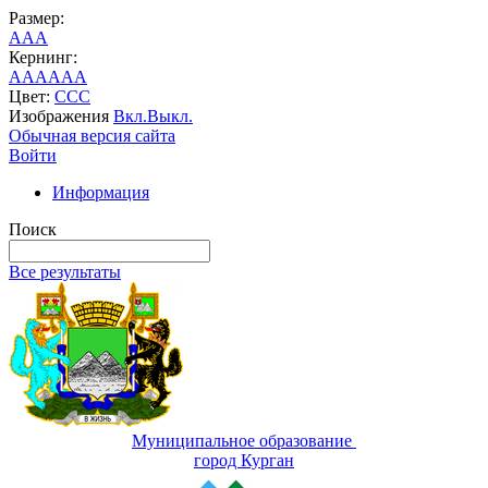
Размер:
A
A
A
Кернинг:
AA
AA
AA
Цвет:
C
C
C
Изображения
Вкл.
Выкл.
Обычная версия сайта
Войти
Информация
Поиск
Все результаты
Муниципальное образование
город Курган