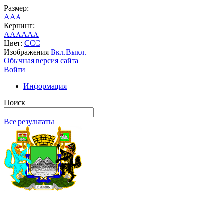
Размер:
A
A
A
Кернинг:
AA
AA
AA
Цвет:
C
C
C
Изображения
Вкл.
Выкл.
Обычная версия сайта
Войти
Информация
Поиск
Все результаты