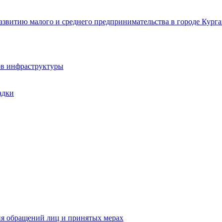
звитию малого и среднего предпринимательства в городе Курга
ов инфраструктуры
адки
ия обращений лиц и принятых мерах