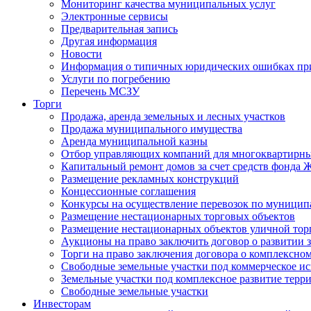
Мониторинг качества муниципальных услуг
Электронные сервисы
Предварительная запись
Другая информация
Новости
Информация о типичных юридических ошибках при
Услуги по погребению
Перечень МСЗУ
Торги
Продажа, аренда земельных и лесных участков
Продажа муниципального имущества
Аренда муниципальной казны
Отбор управляющих компаний для многоквартирн
Капитальный ремонт домов за счет средств фонда
Размещение рекламных конструкций
Концессионные соглашения
Конкурсы на осуществление перевозок по муници
Размещение нестационарных торговых объектов
Размещение нестационарных объектов уличной тор
Аукционы на право заключить договор о развитии 
Торги на право заключения договора о комплексно
Свободные земельные участки под коммерческое и
Земельные участки под комплексное развитие терр
Свободные земельные участки
Инвесторам