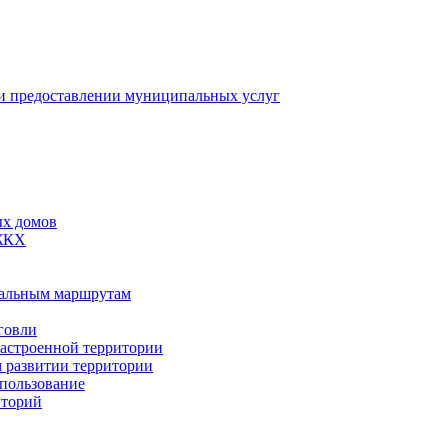
 предоставлении муниципальных услуг
ых домов
 ЖКХ
пальным маршрутам
говли
застроенной территории
м развитии территории
спользование
иторий