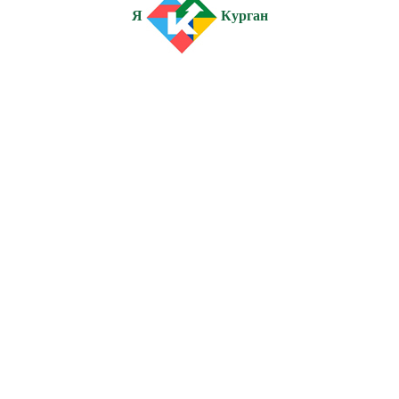
Я
Курган