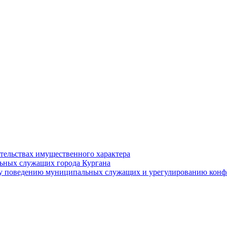
ательствах имущественного характера
ьных служащих города Кургана
у поведению муниципальных служащих и урегулированию конфл