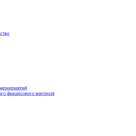
ество
 мероприятий
го финансового контроля