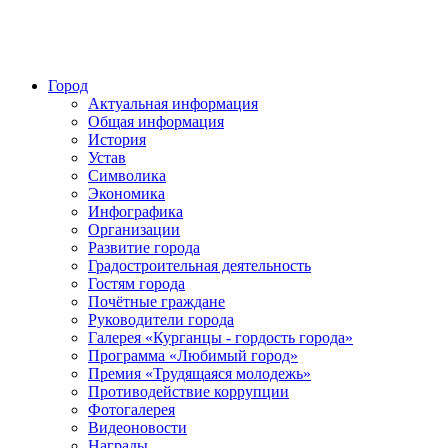
Город
Актуальная информация
Общая информация
История
Устав
Символика
Экономика
Инфографика
Организации
Развитие города
Градостроительная деятельность
Гостям города
Почётные граждане
Руководители города
Галерея «Курганцы - гордость города»
Программа «Любимый город»
Премия «Трудящаяся молодежь»
Противодействие коррупции
Фотогалерея
Видеоновости
Награды