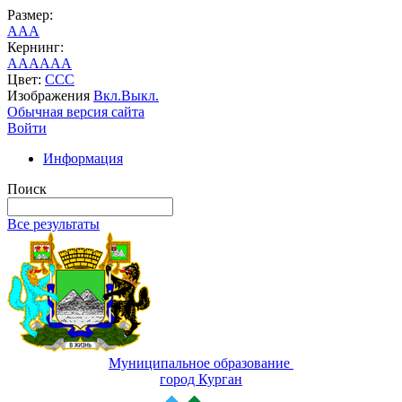
Размер:
A
A
A
Кернинг:
AA
AA
AA
Цвет:
C
C
C
Изображения
Вкл.
Выкл.
Обычная версия сайта
Войти
Информация
Поиск
Все результаты
Муниципальное образование
город Курган