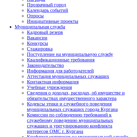
Прозрачный город
Календарь событий
Опросы
Инициативные проекты
Муниципальная служба
Кадровый резерв
Вакансии
Конкурсы
Стажировка
Поступление на муниципальную службу
Квалификационные требования
Законодательство
Информация для работодателей
Аттестация муниципальных служащих
Контактная информация
Учебные учреждения
Сведения о доходах, расходах, об имуществе и
обязательствах имущественного характера
Кодексы этики и служебного поведения
муниципальных служащих города Кургана
Комиссии по соблюдению требований к
служебному поведению муниципальных
служащих и урегулированию конфликта
интересов ОМС г. Кургана
Конфликт интересов на муниципальной службе