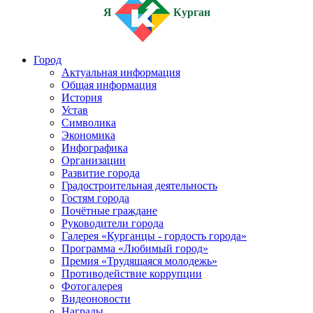
Я
Курган
Город
Актуальная информация
Общая информация
История
Устав
Символика
Экономика
Инфографика
Организации
Развитие города
Градостроительная деятельность
Гостям города
Почётные граждане
Руководители города
Галерея «Курганцы - гордость города»
Программа «Любимый город»
Премия «Трудящаяся молодежь»
Противодействие коррупции
Фотогалерея
Видеоновости
Награды