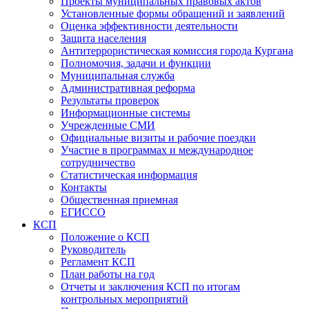
Проекты муниципальных правовых актов
Установленные формы обращений и заявлений
Оценка эффективности деятельности
Защита населения
Антитеррористическая комиссия города Кургана
Полномочия, задачи и функции
Муниципальная служба
Административная реформа
Результаты проверок
Информационные системы
Учрежденные СМИ
Официальные визиты и рабочие поездки
Участие в программах и международное
сотрудничество
Статистическая информация
Контакты
Общественная приемная
ЕГИССО
КСП
Положение о КСП
Руководитель
Регламент КСП
План работы на год
Отчеты и заключения КСП по итогам
контрольных мероприятий