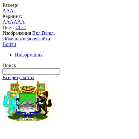
Размер:
A
A
A
Кернинг:
AA
AA
AA
Цвет:
C
C
C
Изображения
Вкл.
Выкл.
Обычная версия сайта
Войти
Информация
Поиск
Все результаты