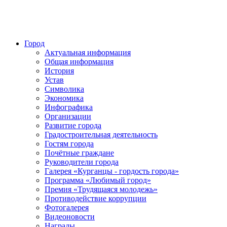
Город
Актуальная информация
Общая информация
История
Устав
Символика
Экономика
Инфографика
Организации
Развитие города
Градостроительная деятельность
Гостям города
Почётные граждане
Руководители города
Галерея «Курганцы - гордость города»
Программа «Любимый город»
Премия «Трудящаяся молодежь»
Противодействие коррупции
Фотогалерея
Видеоновости
Награды