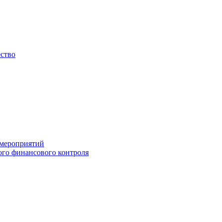
ество
 мероприятий
го финансового контроля