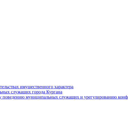
ательствах имущественного характера
ьных служащих города Кургана
у поведению муниципальных служащих и урегулированию конфл