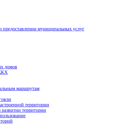
 предоставлении муниципальных услуг
ых домов
 ЖКХ
пальным маршрутам
говли
застроенной территории
м развитии территории
спользование
иторий