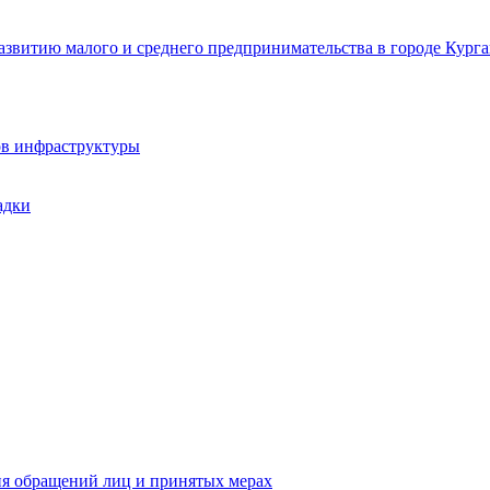
звитию малого и среднего предпринимательства в городе Курга
ов инфраструктуры
адки
ия обращений лиц и принятых мерах