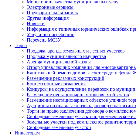
Мониторинг качества муниципальных услуг
Электронные сервисы
Предварительная запись
Другая информация
Новости
Информация о типичных юридических ошибках при
Услуги по погребению
Перечень МСЗУ
Торги
Продажа, аренда земельных и лесных участков
Продажа муниципального имущества
Аренда муниципальной казны
Отбор управляющих компаний для многоквартирн
Капитальный ремонт домов за счет средств фонда
Размещение рекламных конструкций
Концессионные соглашения
Конкурсы на осуществление перевозок по муници
Размещение нестационарных торговых объектов
Размещение нестационарных объектов уличной тор
Аукционы на право заключить договор о развитии 
Торги на право заключения договора о комплексно
Свободные земельные участки под коммерческое и
Земельные участки под комплексное развитие терр
Свободные земельные участки
Инвесторам