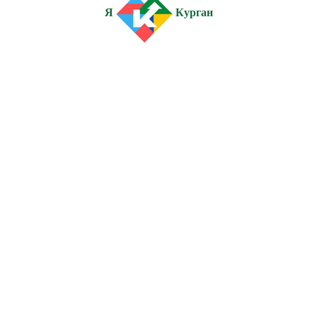
Я
Курган