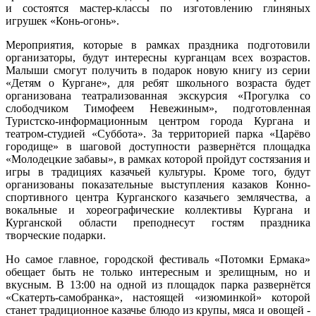
и состоятся мастер-классы по изготовлению глиняных
игрушек «Конь-огонь».
Мероприятия, которые в рамках праздника подготовили
организаторы, будут интересны курганцам всех возрастов.
Малыши смогут получить в подарок новую книгу из серии
«Детям о Кургане», для ребят школьного возраста будет
организована театрализованная экскурсия «Прогулка со
слободчиком Тимофеем Невежиным», подготовленная
Туристско-информационным центром города Кургана и
театром-студией «Суббота». За территорией парка «Царёво
городище» в шаговой доступности развернётся площадка
«Молодецкие забавы», в рамках которой пройдут состязания и
игры в традициях казачьей культуры. Кроме того, будут
организованы показательные выступления казаков Конно-
спортивного центра Курганского казачьего землячества, а
вокальные и хореографические коллективы Кургана и
Курганской области преподнесут гостям праздника
творческие подарки.
Но самое главное, городской фестиваль «Потомки Ермака»
обещает быть не только интересным и зрелищным, но и
вкусным. В 13:00 на одной из площадок парка развернётся
«Скатерть-самобранка», настоящей «изюминкой» которой
станет традиционное казачье блюдо из крупы, мяса и овощей -