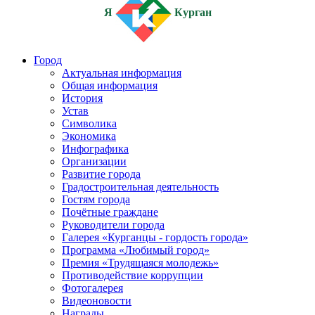
Я
Курган
Город
Актуальная информация
Общая информация
История
Устав
Символика
Экономика
Инфографика
Организации
Развитие города
Градостроительная деятельность
Гостям города
Почётные граждане
Руководители города
Галерея «Курганцы - гордость города»
Программа «Любимый город»
Премия «Трудящаяся молодежь»
Противодействие коррупции
Фотогалерея
Видеоновости
Награды