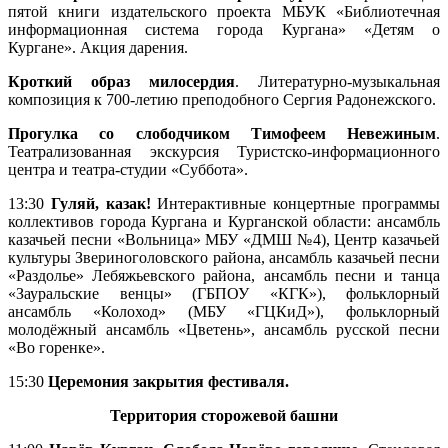
пятой книги издательского проекта МБУК «Библиотечная
информационная система города Кургана» «Детям о
Кургане». Акция дарения.
Кроткий образ милосердия
. Литературно-музыкальная
композиция к 700-летию преподобного Сергия Радонежского.
Прогулка со слободчиком Тимофеем Невежиным
.
Театрализованная экскурсия Туристско-информационного
центра и театра-студии «Суббота».
13:30
Гуляй, казак!
Интерактивные концертные программы
коллективов города Кургана и Курганской области: ансамбль
казачьей песни «Вольница» МБУ «ДМШ №4), Центр казачьей
культуры Звериноголовского района, ансамбль казачьей песни
«Раздолье» Лебяжьевского района, ансамбль песни и танца
«Зауральские венцы» (ГБПОУ «КГК»), фольклорный
ансамбль «Колоход» (МБУ «ГЦКиД»), фольклорный
молодёжный ансамбль «Цветень», ансамбль русской песни
«Во горенке».
15:30
Церемония закрытия фестиваля.
Территория сторожевой башни