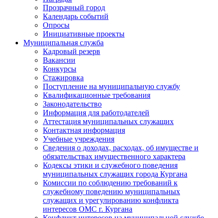
Прозрачный город
Календарь событий
Опросы
Инициативные проекты
Муниципальная служба
Кадровый резерв
Вакансии
Конкурсы
Стажировка
Поступление на муниципальную службу
Квалификационные требования
Законодательство
Информация для работодателей
Аттестация муниципальных служащих
Контактная информация
Учебные учреждения
Сведения о доходах, расходах, об имуществе и
обязательствах имущественного характера
Кодексы этики и служебного поведения
муниципальных служащих города Кургана
Комиссии по соблюдению требований к
служебному поведению муниципальных
служащих и урегулированию конфликта
интересов ОМС г. Кургана
Конфликт интересов на муниципальной службе