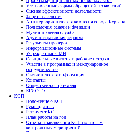
Проекты муниципальных правовых актов
Установленные формы обращений и заявлений
Оценка эффективности деятельности
Защита населения
Антитеррористическая комиссия города Кургана
Полномочия, задачи и функции
Муниципальная служба
Административная реформа
Результаты проверок
Информационные системы
Учрежденные СМИ
Официальные визиты и рабочие поездки
Участие в программах и международное
сотрудничество
Статистическая информация
Контакты
Общественная приемная
ЕГИССО
КСП
Положение о КСП
Руководитель
Регламент КСП
План работы на год
Отчеты и заключения КСП по итогам
контрольных мероприятий