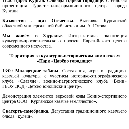
11:00
Царёв Курган. Слобода Царёво городище
. Стендовая
презентация Туристско-информационного центра города
Кургана.
Казачество - щит Отечества
. Выставка Курганской
областной универсальной библиотеки им. А. Югова.
Мы живём в Зауралье
. Интерактивная экспозиция
культурно-просветительского проекта Евразийского центра
современного искусства.
Территория за культурно-историческим комплексом
«Парк «Царёво городище»
13:00
Молодецкие забавы
. Состязания, игры в традициях
казачьей культуры с участием историко-этнографического
клуба «Славяне», военно-патриотического клуба «Воин»
ГБОУ ДОД «Детско-юношеский центр».
Демонстрация элементов верховой езды Конно-спортивного
центра ООО «Курганское казачье землячество».
Скатерть-самобранка
. Дегустация традиционного казачьего
блюда «кулеш».