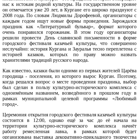
нас к истокам родной культуры. На государственном уровне
он отмечается уже 20 лет, в Кургане его широко празднуют с
2008 года. По словам Людмилы Дорофеевой, организаторы с
каждым годом ищут новые формы проведения. Зарождался
праздник как «Литературный бульвар», формат которого
очень понравился горожанам. В этом году организаторы
решили провести День славянской письменности в форме
городского фестиваля казачьей культуры, что совершенно
неслучайно: история Кургана и Зауралья тесно переплетена с
историей казаков, которых по праву можно назвать
хранителями традиций русского народа.
Как известно, казаки были одними из первых жителей Царёва
городища - поселения, из которого вырос Курган. Поэтому,
когда решался вопрос о месте проведения праздника, выбор
был сделан в пользу культурно-исторического комплекса с
одноимённым названием, возведённого в прошлом году в
рамках муниципальной целевой программы «Любимый
город».
Церемония открытия городского фестиваля казачьей культуры
состоится в 12:00, однако ещё за час до её начала на
территории культурно-исторического комплекса начнёт
работу ремесленная лавка, в рамках которой будет
организована выставка декоративно-прикладного творчества