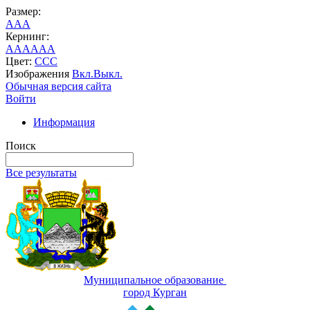
Размер:
A
A
A
Кернинг:
AA
AA
AA
Цвет:
C
C
C
Изображения
Вкл.
Выкл.
Обычная версия сайта
Войти
Информация
Поиск
Все результаты
Муниципальное образование
город Курган