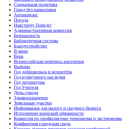
Социальная политика
Город без наркотиков
Антикризис
Погода
Навстречу Победе!
Административная комиссия
Безопасность
Библиотечная система
Благоустройство
В мире
Вера
Всероссийская перепись населения
Выборы
Год добровольца и волонтёра
Год культурного наследия
Год литературы
Год Учителя
День города
Здравоохранение
Земельные участки
Информация для малого и среднего бизнеса
Исполнение воинской обязанности
Комиссия по профилактике терроризма и экстремизма
Комфортная городская среда
Конкурс лучших проектов создания комфортной