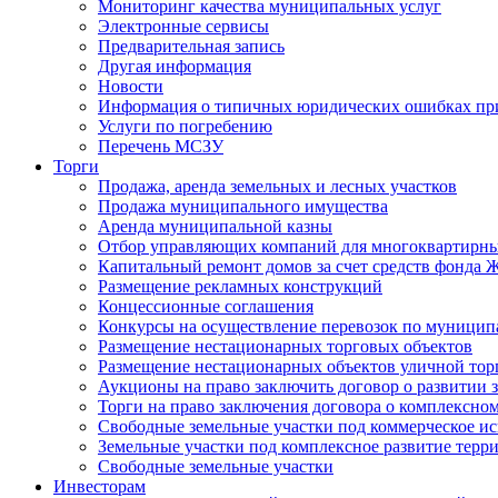
Мониторинг качества муниципальных услуг
Электронные сервисы
Предварительная запись
Другая информация
Новости
Информация о типичных юридических ошибках при
Услуги по погребению
Перечень МСЗУ
Торги
Продажа, аренда земельных и лесных участков
Продажа муниципального имущества
Аренда муниципальной казны
Отбор управляющих компаний для многоквартирн
Капитальный ремонт домов за счет средств фонда
Размещение рекламных конструкций
Концессионные соглашения
Конкурсы на осуществление перевозок по муници
Размещение нестационарных торговых объектов
Размещение нестационарных объектов уличной тор
Аукционы на право заключить договор о развитии 
Торги на право заключения договора о комплексно
Свободные земельные участки под коммерческое и
Земельные участки под комплексное развитие терр
Свободные земельные участки
Инвесторам