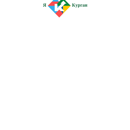
Я
Курган