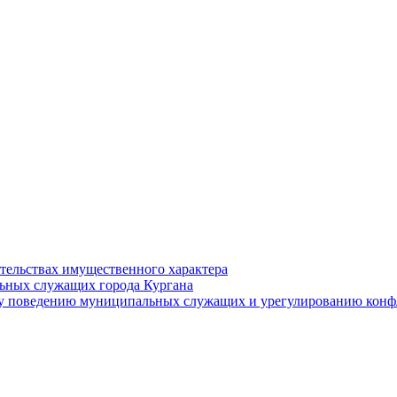
ательствах имущественного характера
ьных служащих города Кургана
у поведению муниципальных служащих и урегулированию конфл