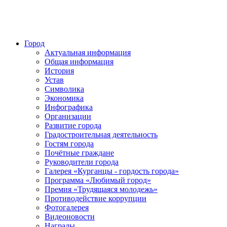
Город
Актуальная информация
Общая информация
История
Устав
Символика
Экономика
Инфографика
Организации
Развитие города
Градостроительная деятельность
Гостям города
Почётные граждане
Руководители города
Галерея «Курганцы - гордость города»
Программа «Любимый город»
Премия «Трудящаяся молодежь»
Противодействие коррупции
Фотогалерея
Видеоновости
Награды