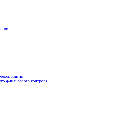
ество
 мероприятий
го финансового контроля