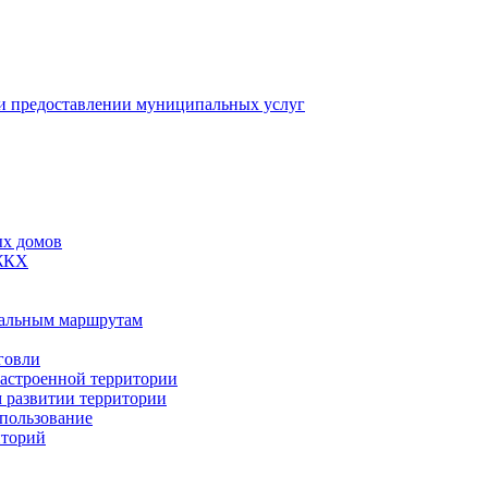
 предоставлении муниципальных услуг
ых домов
 ЖКХ
пальным маршрутам
говли
застроенной территории
м развитии территории
спользование
иторий