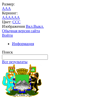
Размер:
A
A
A
Кернинг:
AA
AA
AA
Цвет:
C
C
C
Изображения
Вкл.
Выкл.
Обычная версия сайта
Войти
Информация
Поиск
Все результаты