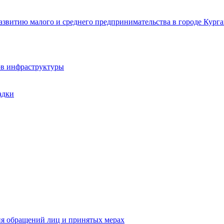
звитию малого и среднего предпринимательства в городе Курга
ов инфраструктуры
адки
ия обращений лиц и принятых мерах