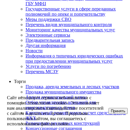
ГБУ МФЦ
Государственные услуги в сфере переданных
полномочий по опеке и попечительству
Меры поддержки СВО
Перечень видов муниципального контроля
Мониторинг качества муниципальных услуг
Электронные сервисы
Предварительная запись
Другая информация
Новости
Информация о типичных юридических ошибках
при предоставлении муниципальных услуг
Услуги по погребению
Перечень МСЗУ
Торги
Продажа, аренда земельных и лесных участков
Продажа муниципального имущества
Аренда муниципальной казны
Сайт использует сервисы веб-аналитики с
Отбор управляющих компаний для
помощью технологии «cookie». Это позволяет
многоквартирных домов
нам анализировать взаимодействие посетителей
Принять
Капитальный ремонт домов за счет средств фонда
с сайтом и делать его лучше. Продолжая
ЖКХ
пользоваться сайтом, вы соглашаетесь с
Размещение рекламных конструкций
использованием файлов cookie.
Концессионные соглашения