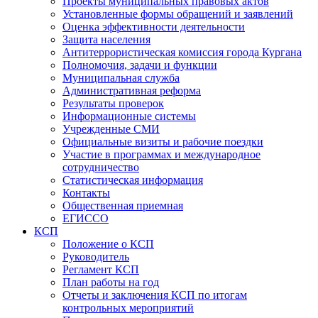
Проекты муниципальных правовых актов
Установленные формы обращений и заявлений
Оценка эффективности деятельности
Защита населения
Антитеррористическая комиссия города Кургана
Полномочия, задачи и функции
Муниципальная служба
Административная реформа
Результаты проверок
Информационные системы
Учрежденные СМИ
Официальные визиты и рабочие поездки
Участие в программах и международное
сотрудничество
Статистическая информация
Контакты
Общественная приемная
ЕГИССО
КСП
Положение о КСП
Руководитель
Регламент КСП
План работы на год
Отчеты и заключения КСП по итогам
контрольных мероприятий