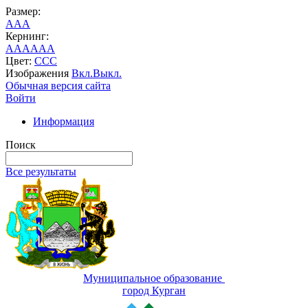
Размер:
A
A
A
Кернинг:
AA
AA
AA
Цвет:
C
C
C
Изображения
Вкл.
Выкл.
Обычная версия сайта
Войти
Информация
Поиск
Все результаты
Муниципальное образование
город Курган