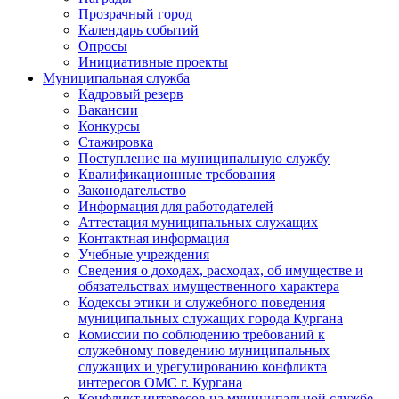
Прозрачный город
Календарь событий
Опросы
Инициативные проекты
Муниципальная служба
Кадровый резерв
Вакансии
Конкурсы
Стажировка
Поступление на муниципальную службу
Квалификационные требования
Законодательство
Информация для работодателей
Аттестация муниципальных служащих
Контактная информация
Учебные учреждения
Сведения о доходах, расходах, об имуществе и
обязательствах имущественного характера
Кодексы этики и служебного поведения
муниципальных служащих города Кургана
Комиссии по соблюдению требований к
служебному поведению муниципальных
служащих и урегулированию конфликта
интересов ОМС г. Кургана
Конфликт интересов на муниципальной службе