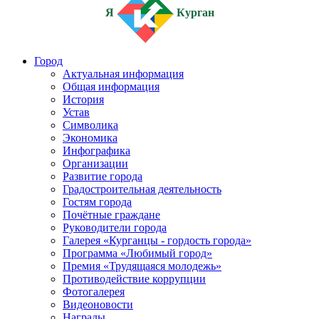
Я
Курган
Город
Актуальная информация
Общая информация
История
Устав
Символика
Экономика
Инфографика
Организации
Развитие города
Градостроительная деятельность
Гостям города
Почётные граждане
Руководители города
Галерея «Курганцы - гордость города»
Программа «Любимый город»
Премия «Трудящаяся молодежь»
Противодействие коррупции
Фотогалерея
Видеоновости
Награды