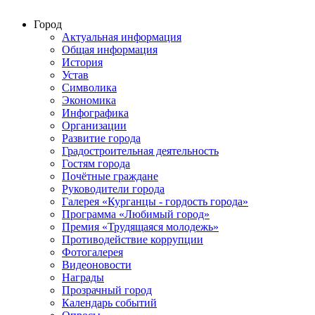
Город
Актуальная информация
Общая информация
История
Устав
Символика
Экономика
Инфографика
Организации
Развитие города
Градостроительная деятельность
Гостям города
Почётные граждане
Руководители города
Галерея «Курганцы - гордость города»
Программа «Любимый город»
Премия «Трудящаяся молодежь»
Противодействие коррупции
Фотогалерея
Видеоновости
Награды
Прозрачный город
Календарь событий