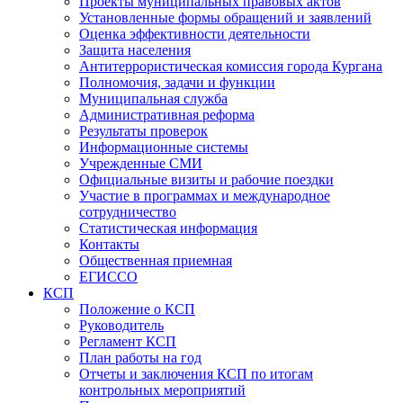
Проекты муниципальных правовых актов
Установленные формы обращений и заявлений
Оценка эффективности деятельности
Защита населения
Антитеррористическая комиссия города Кургана
Полномочия, задачи и функции
Муниципальная служба
Административная реформа
Результаты проверок
Информационные системы
Учрежденные СМИ
Официальные визиты и рабочие поездки
Участие в программах и международное
сотрудничество
Статистическая информация
Контакты
Общественная приемная
ЕГИССО
КСП
Положение о КСП
Руководитель
Регламент КСП
План работы на год
Отчеты и заключения КСП по итогам
контрольных мероприятий