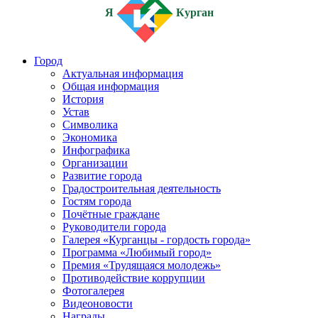
Я
Курган
Город
Актуальная информация
Общая информация
История
Устав
Символика
Экономика
Инфографика
Организации
Развитие города
Градостроительная деятельность
Гостям города
Почётные граждане
Руководители города
Галерея «Курганцы - гордость города»
Программа «Любимый город»
Премия «Трудящаяся молодежь»
Противодействие коррупции
Фотогалерея
Видеоновости
Награды