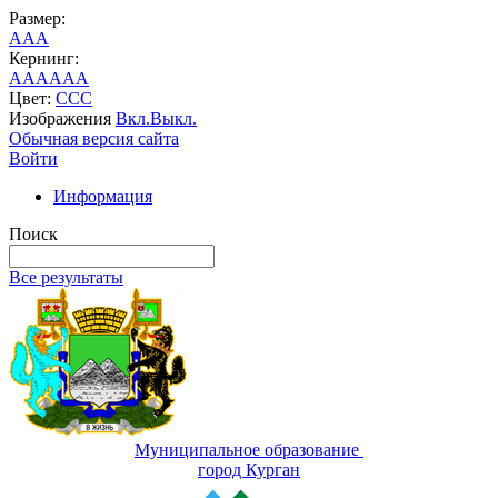
Размер:
A
A
A
Кернинг:
AA
AA
AA
Цвет:
C
C
C
Изображения
Вкл.
Выкл.
Обычная версия сайта
Войти
Информация
Поиск
Все результаты
Муниципальное образование
город Курган