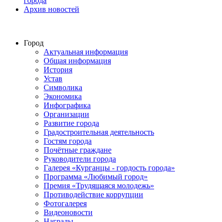
города
Архив новостей
Город
Актуальная информация
Общая информация
История
Устав
Символика
Экономика
Инфографика
Организации
Развитие города
Градостроительная деятельность
Гостям города
Почётные граждане
Руководители города
Галерея «Курганцы - гордость города»
Программа «Любимый город»
Премия «Трудящаяся молодежь»
Противодействие коррупции
Фотогалерея
Видеоновости
Награды