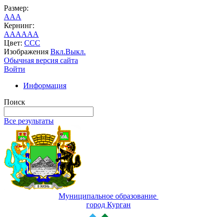
Размер:
A
A
A
Кернинг:
AA
AA
AA
Цвет:
C
C
C
Изображения
Вкл.
Выкл.
Обычная версия сайта
Войти
Информация
Поиск
Все результаты
Муниципальное образование
город Курган