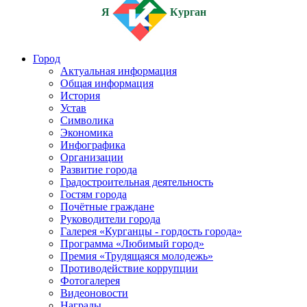
Я
Курган
Город
Актуальная информация
Общая информация
История
Устав
Символика
Экономика
Инфографика
Организации
Развитие города
Градостроительная деятельность
Гостям города
Почётные граждане
Руководители города
Галерея «Курганцы - гордость города»
Программа «Любимый город»
Премия «Трудящаяся молодежь»
Противодействие коррупции
Фотогалерея
Видеоновости
Награды