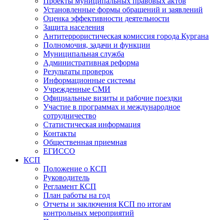
Проекты муниципальных правовых актов
Установленные формы обращений и заявлений
Оценка эффективности деятельности
Защита населения
Антитеррористическая комиссия города Кургана
Полномочия, задачи и функции
Муниципальная служба
Административная реформа
Результаты проверок
Информационные системы
Учрежденные СМИ
Официальные визиты и рабочие поездки
Участие в программах и международное
сотрудничество
Статистическая информация
Контакты
Общественная приемная
ЕГИССО
КСП
Положение о КСП
Руководитель
Регламент КСП
План работы на год
Отчеты и заключения КСП по итогам
контрольных мероприятий