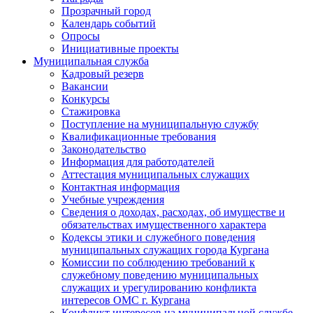
Прозрачный город
Календарь событий
Опросы
Инициативные проекты
Муниципальная служба
Кадровый резерв
Вакансии
Конкурсы
Стажировка
Поступление на муниципальную службу
Квалификационные требования
Законодательство
Информация для работодателей
Аттестация муниципальных служащих
Контактная информация
Учебные учреждения
Сведения о доходах, расходах, об имуществе и
обязательствах имущественного характера
Кодексы этики и служебного поведения
муниципальных служащих города Кургана
Комиссии по соблюдению требований к
служебному поведению муниципальных
служащих и урегулированию конфликта
интересов ОМС г. Кургана
Конфликт интересов на муниципальной службе