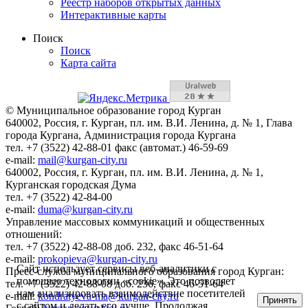
Реестр наборов открытых данных
Интерактивные карты
Поиск
Поиск
Карта сайта
© Муниципальное образование город Курган
640002, Россия, г. Курган, пл. им. В.И. Ленина, д. № 1, Глава
города Кургана, Администрация города Кургана
тел. +7 (3522) 42-88-01 факс (автомат.) 46-59-69
e-mail:
mail@kurgan-city.ru
640002, Россия, г. Курган, пл. им. В.И. Ленина, д. № 1,
Курганская городская Дума
тел. +7 (3522) 42-84-00
e-mail:
duma@kurgan-city.ru
Управление массовых коммуникаций и общественных
отношений:
тел. +7 (3522) 42-88-08 доб. 232, факс 46-51-64
e-mail:
prokopieva@kurgan-city.ru
Сайт использует сервисы веб-аналитики с
Пресс-служба муниципального образования город Курган:
помощью технологии «cookie». Это позволяет
тел. +7 (3522) 42-88-08 доб. 236, факс 46-51-64
нам анализировать взаимодействие посетителей
e-mail:
kondratyeva-ma@kurgan-city.ru
Принять
с сайтом и делать его лучше. Продолжая