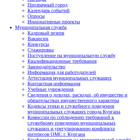
Прозрачный город
Календарь событий
Опросы
Инициативные проекты
Муниципальная служба
Кадровый резерв
Вакансии
Конкурсы
Стажировка
Поступление на муниципальную службу
Квалификационные требования
Законодательство
Информация для работодателей
Аттестация муниципальных служащих
Контактная информация
Учебные учреждения
Сведения о доходах, расходах, об имуществе и
обязательствах имущественного характера
Кодексы этики и служебного поведения
муниципальных служащих города Кургана
Комиссии по соблюдению требований к
служебному поведению муниципальных
служащих и урегулированию конфликта
интересов ОМС г. Кургана
Конфликт интересов на муниципальной службе