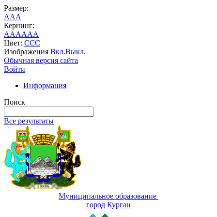
Размер:
A
A
A
Кернинг:
AA
AA
AA
Цвет:
C
C
C
Изображения
Вкл.
Выкл.
Обычная версия сайта
Войти
Информация
Поиск
Все результаты
Муниципальное образование
город Курган