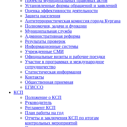
Проекты муниципальных правовых актов
Установленные формы обращений и заявлений
Оценка эффективности деятельности
Защита населения
Антитеррористическая комиссия города Кургана
Полномочия, задачи и функции
Муниципальная служба
Административная реформа
Результаты проверок
Информационные системы
Учрежденные СМИ
Официальные визиты и рабочие поездки
Участие в программах и международное
сотрудничество
Статистическая информация
Контакты
Общественная приемная
ЕГИССО
КСП
Положение о КСП
Руководитель
Регламент КСП
План работы на год
Отчеты и заключения КСП по итогам
контрольных мероприятий