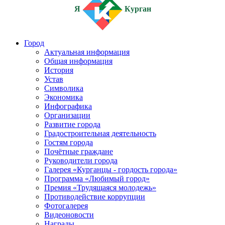
Я
Курган
Город
Актуальная информация
Общая информация
История
Устав
Символика
Экономика
Инфографика
Организации
Развитие города
Градостроительная деятельность
Гостям города
Почётные граждане
Руководители города
Галерея «Курганцы - гордость города»
Программа «Любимый город»
Премия «Трудящаяся молодежь»
Противодействие коррупции
Фотогалерея
Видеоновости
Награды