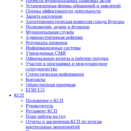
Проекты муниципальных правовых актов
Установленные формы обращений и заявлений
Оценка эффективности деятельности
Защита населения
Антитеррористическая комиссия города Кургана
Полномочия, задачи и функции
Муниципальная служба
Административная реформа
Результаты проверок
Информационные системы
Учрежденные СМИ
Официальные визиты и рабочие поездки
Участие в программах и международное
сотрудничество
Статистическая информация
Контакты
Общественная приемная
ЕГИССО
КСП
Положение о КСП
Руководитель
Регламент КСП
План работы на год
Отчеты и заключения КСП по итогам
контрольных мероприятий