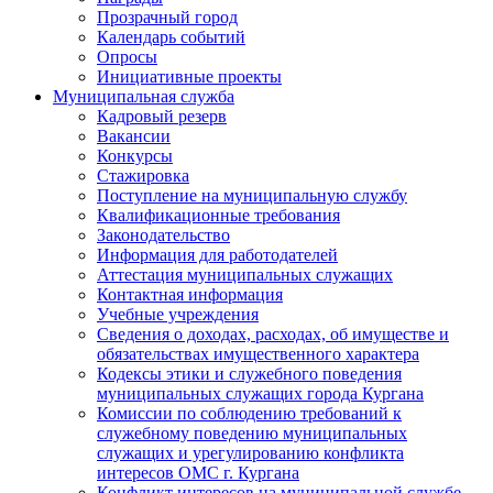
Прозрачный город
Календарь событий
Опросы
Инициативные проекты
Муниципальная служба
Кадровый резерв
Вакансии
Конкурсы
Стажировка
Поступление на муниципальную службу
Квалификационные требования
Законодательство
Информация для работодателей
Аттестация муниципальных служащих
Контактная информация
Учебные учреждения
Сведения о доходах, расходах, об имуществе и
обязательствах имущественного характера
Кодексы этики и служебного поведения
муниципальных служащих города Кургана
Комиссии по соблюдению требований к
служебному поведению муниципальных
служащих и урегулированию конфликта
интересов ОМС г. Кургана
Конфликт интересов на муниципальной службе