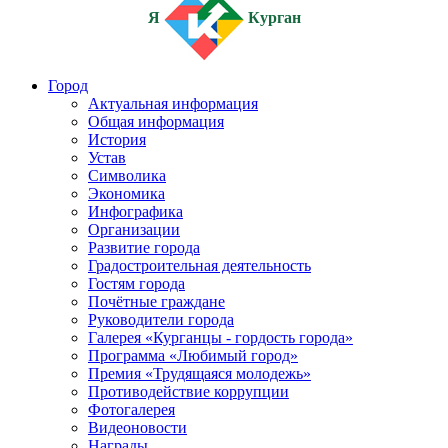
Я
Курган
Город
Актуальная информация
Общая информация
История
Устав
Символика
Экономика
Инфографика
Организации
Развитие города
Градостроительная деятельность
Гостям города
Почётные граждане
Руководители города
Галерея «Курганцы - гордость города»
Программа «Любимый город»
Премия «Трудящаяся молодежь»
Противодействие коррупции
Фотогалерея
Видеоновости
Награды