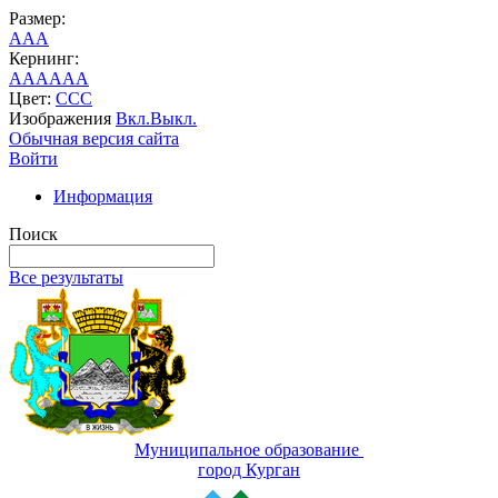
Размер:
A
A
A
Кернинг:
AA
AA
AA
Цвет:
C
C
C
Изображения
Вкл.
Выкл.
Обычная версия сайта
Войти
Информация
Поиск
Все результаты
Муниципальное образование
город Курган