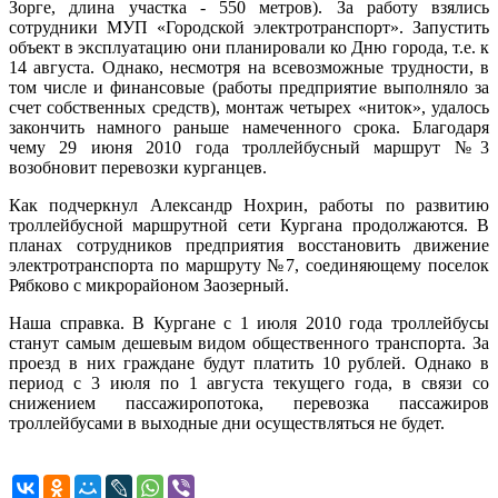
Зорге, длина участка - 550 метров). За работу взялись
сотрудники МУП «Городской электротранспорт». Запустить
объект в эксплуатацию они планировали ко Дню города, т.е. к
14 августа. Однако, несмотря на всевозможные трудности, в
том числе и финансовые (работы предприятие выполняло за
счет собственных средств), монтаж четырех «ниток», удалось
закончить намного раньше намеченного срока. Благодаря
чему 29 июня 2010 года троллейбусный маршрут №3
возобновит перевозки курганцев.
Как подчеркнул Александр Нохрин, работы по развитию
троллейбусной маршрутной сети Кургана продолжаются. В
планах сотрудников предприятия восстановить движение
электротранспорта по маршруту №7, соединяющему поселок
Рябково с микрорайоном Заозерный.
Наша справка. В Кургане с 1 июля 2010 года троллейбусы
станут самым дешевым видом общественного транспорта. За
проезд в них граждане будут платить 10 рублей. Однако в
период с 3 июля по 1 августа текущего года, в связи со
снижением пассажиропотока, перевозка пассажиров
троллейбусами в выходные дни осуществляться не будет.