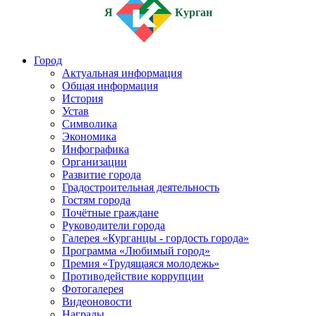
Я
Курган
Город
Актуальная информация
Общая информация
История
Устав
Символика
Экономика
Инфографика
Организации
Развитие города
Градостроительная деятельность
Гостям города
Почётные граждане
Руководители города
Галерея «Курганцы - гордость города»
Программа «Любимый город»
Премия «Трудящаяся молодежь»
Противодействие коррупции
Фотогалерея
Видеоновости
Награды