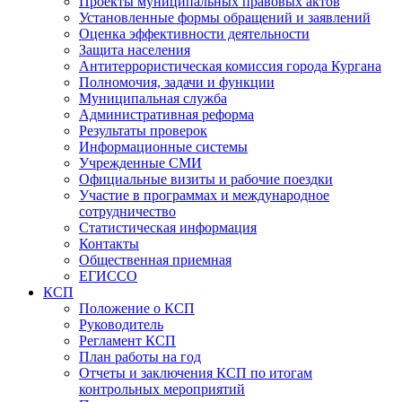
Проекты муниципальных правовых актов
Установленные формы обращений и заявлений
Оценка эффективности деятельности
Защита населения
Антитеррористическая комиссия города Кургана
Полномочия, задачи и функции
Муниципальная служба
Административная реформа
Результаты проверок
Информационные системы
Учрежденные СМИ
Официальные визиты и рабочие поездки
Участие в программах и международное
сотрудничество
Статистическая информация
Контакты
Общественная приемная
ЕГИССО
КСП
Положение о КСП
Руководитель
Регламент КСП
План работы на год
Отчеты и заключения КСП по итогам
контрольных мероприятий