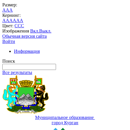
Размер:
A
A
A
Кернинг:
AA
AA
AA
Цвет:
C
C
C
Изображения
Вкл.
Выкл.
Обычная версия сайта
Войти
Информация
Поиск
Все результаты
Муниципальное образование
город Курган