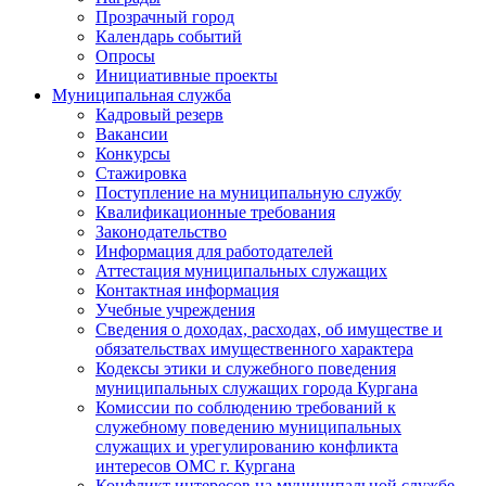
Прозрачный город
Календарь событий
Опросы
Инициативные проекты
Муниципальная служба
Кадровый резерв
Вакансии
Конкурсы
Стажировка
Поступление на муниципальную службу
Квалификационные требования
Законодательство
Информация для работодателей
Аттестация муниципальных служащих
Контактная информация
Учебные учреждения
Сведения о доходах, расходах, об имуществе и
обязательствах имущественного характера
Кодексы этики и служебного поведения
муниципальных служащих города Кургана
Комиссии по соблюдению требований к
служебному поведению муниципальных
служащих и урегулированию конфликта
интересов ОМС г. Кургана
Конфликт интересов на муниципальной службе