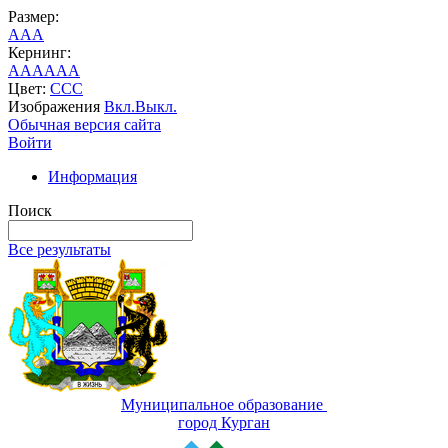
Размер:
A
A
A
Кернинг:
AA
AA
AA
Цвет:
C
C
C
Изображения
Вкл.
Выкл.
Обычная версия сайта
Войти
Информация
Поиск
Все результаты
Муниципальное образование
город Курган