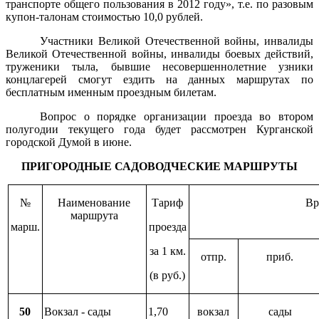
транспорте общего пользования в 2012 году», т.е. по разовым
купон-талонам стоимостью 10,0 рублей.
Участники Великой Отечественной войны, инвалиды
Великой Отечественной войны, инвалиды боевых действий,
труженики тыла, бывшие несовершеннолетние узники
концлагерей смогут ездить на данных маршрутах по
бесплатным именным проездным билетам.
Вопрос о порядке организации проезда во втором
полугодии текущего года будет рассмотрен Курганской
городской Думой в июне.
ПРИГОРОДНЫЕ САДОВОДЧЕСКИЕ МАРШРУТЫ
№
Наименование
Тариф
Вр
маршрута
марш.
проезда
за 1 км.
отпр.
приб.
(в руб.)
50
Вокзал - сады
1,70
вокзал
сады