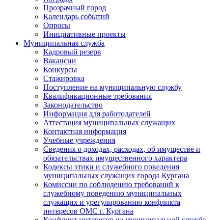
Прозрачный город
Календарь событий
Опросы
Инициативные проекты
Муниципальная служба
Кадровый резерв
Вакансии
Конкурсы
Стажировка
Поступление на муниципальную службу
Квалификационные требования
Законодательство
Информация для работодателей
Аттестация муниципальных служащих
Контактная информация
Учебные учреждения
Сведения о доходах, расходах, об имуществе и
обязательствах имущественного характера
Кодексы этики и служебного поведения
муниципальных служащих города Кургана
Комиссии по соблюдению требований к
служебному поведению муниципальных
служащих и урегулированию конфликта
интересов ОМС г. Кургана
Конфликт интересов на муниципальной службе