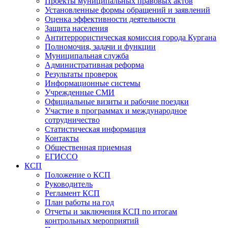
Проекты муниципальных правовых актов
Установленные формы обращений и заявлений
Оценка эффективности деятельности
Защита населения
Антитеррористическая комиссия города Кургана
Полномочия, задачи и функции
Муниципальная служба
Административная реформа
Результаты проверок
Информационные системы
Учрежденные СМИ
Официальные визиты и рабочие поездки
Участие в программах и международное
сотрудничество
Статистическая информация
Контакты
Общественная приемная
ЕГИССО
КСП
Положение о КСП
Руководитель
Регламент КСП
План работы на год
Отчеты и заключения КСП по итогам
контрольных мероприятий