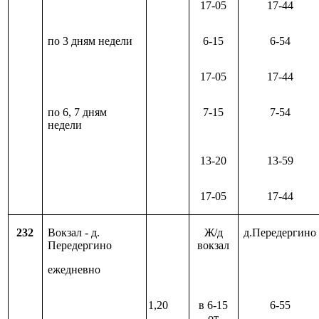
17-05
17-44
по 3 дням недели
6-15
6-54
17-05
17-44
по 6, 7 дням
7-15
7-54
недели
13-20
13-59
17-05
17-44
232
Вокзал - д.
Ж/д
д.Передергино
Передергино
вокзал
ежедневно
1,20
в 6-15
6-55
от