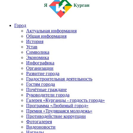
Я
Курган
Город
Актуальная информация
Общая информация
История
Устав
Символика
Экономика
Инфографика
Организации
Развитие города
Градостроительная деятельность
Гостям города
Почётные граждане
Руководители города
Галерея «Курганцы - гордость города»
Программа «Любимый город»
Премия «Трудящаяся молодежь»
Противодействие коррупции
Фотогалерея
Видеоновости
Награды