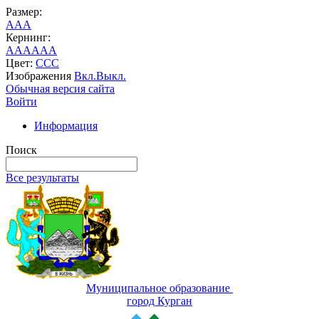
Размер:
A
A
A
Кернинг:
AA
AA
AA
Цвет:
C
C
C
Изображения
Вкл.
Выкл.
Обычная версия сайта
Войти
Информация
Поиск
Все результаты
Муниципальное образование
город Курган