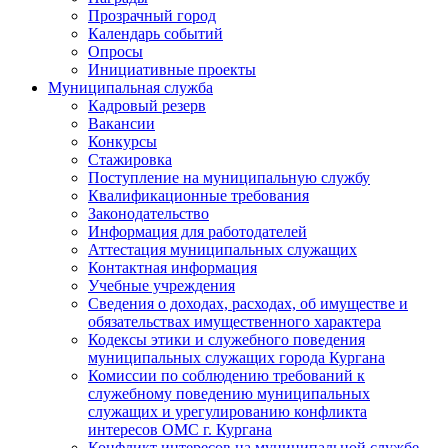
Прозрачный город
Календарь событий
Опросы
Инициативные проекты
Муниципальная служба
Кадровый резерв
Вакансии
Конкурсы
Стажировка
Поступление на муниципальную службу
Квалификационные требования
Законодательство
Информация для работодателей
Аттестация муниципальных служащих
Контактная информация
Учебные учреждения
Сведения о доходах, расходах, об имуществе и
обязательствах имущественного характера
Кодексы этики и служебного поведения
муниципальных служащих города Кургана
Комиссии по соблюдению требований к
служебному поведению муниципальных
служащих и урегулированию конфликта
интересов ОМС г. Кургана
Конфликт интересов на муниципальной службе