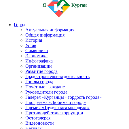
Я
Курган
Город
Актуальная информация
Общая информация
История
Устав
Символика
Экономика
Инфографика
Организации
Развитие города
Градостроительная деятельность
Гостям города
Почётные граждане
Руководители города
Галерея «Курганцы - гордость города»
Программа «Любимый город»
Премия «Трудящаяся молодежь»
Противодействие коррупции
Фотогалерея
Видеоновости
Награды