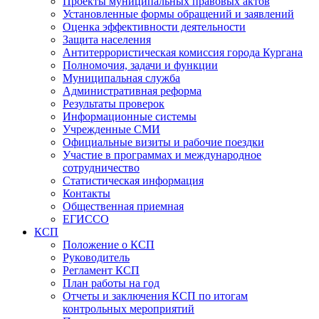
Проекты муниципальных правовых актов
Установленные формы обращений и заявлений
Оценка эффективности деятельности
Защита населения
Антитеррористическая комиссия города Кургана
Полномочия, задачи и функции
Муниципальная служба
Административная реформа
Результаты проверок
Информационные системы
Учрежденные СМИ
Официальные визиты и рабочие поездки
Участие в программах и международное
сотрудничество
Статистическая информация
Контакты
Общественная приемная
ЕГИССО
КСП
Положение о КСП
Руководитель
Регламент КСП
План работы на год
Отчеты и заключения КСП по итогам
контрольных мероприятий