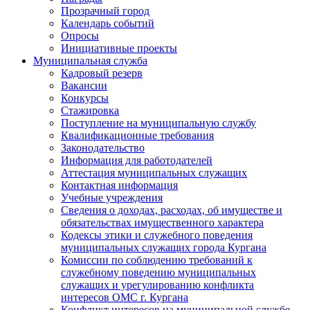
Прозрачный город
Календарь событий
Опросы
Инициативные проекты
Муниципальная служба
Кадровый резерв
Вакансии
Конкурсы
Стажировка
Поступление на муниципальную службу
Квалификационные требования
Законодательство
Информация для работодателей
Аттестация муниципальных служащих
Контактная информация
Учебные учреждения
Сведения о доходах, расходах, об имуществе и
обязательствах имущественного характера
Кодексы этики и служебного поведения
муниципальных служащих города Кургана
Комиссии по соблюдению требований к
служебному поведению муниципальных
служащих и урегулированию конфликта
интересов ОМС г. Кургана
Конфликт интересов на муниципальной службе