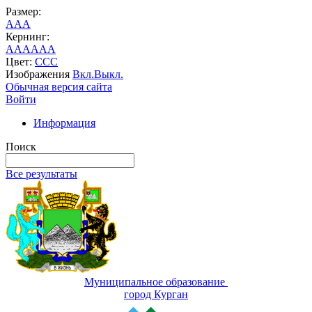
Размер:
A
A
A
Кернинг:
AA
AA
AA
Цвет:
C
C
C
Изображения
Вкл.
Выкл.
Обычная версия сайта
Войти
Информация
Поиск
Все результаты
Муниципальное образование
город Курган