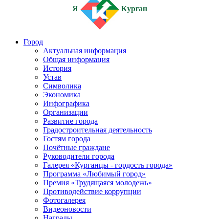
Я
Курган
Город
Актуальная информация
Общая информация
История
Устав
Символика
Экономика
Инфографика
Организации
Развитие города
Градостроительная деятельность
Гостям города
Почётные граждане
Руководители города
Галерея «Курганцы - гордость города»
Программа «Любимый город»
Премия «Трудящаяся молодежь»
Противодействие коррупции
Фотогалерея
Видеоновости
Награды