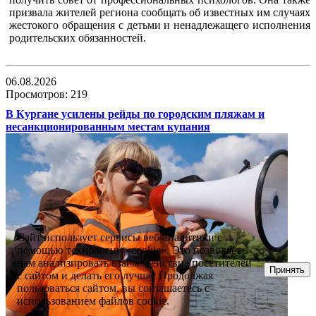
призвала жителей региона сообщать об известных им случаях
жестокого обращения с детьми и ненадлежащего исполнения
родительских обязанностей.
06.08.2026
Просмотров: 219
В Кургане усилены рейды по городским пляжам и
несанкционированным местам купания
Сайт использует сервисы веб-аналитики с
помощью технологии «cookie». Это позволяет
нам анализировать взаимодействие посетителей
Принять
с сайтом и делать его лучше. Продолжая
пользоваться сайтом, вы соглашаетесь с
использованием файлов cookie.